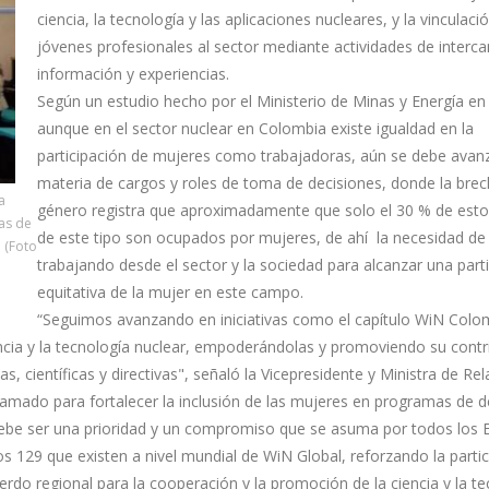
ciencia, la tecnología y las aplicaciones nucleares, y la vinculaci
jóvenes profesionales al sector mediante actividades de interc
información y experiencias.
Según un estudio hecho por el Ministerio de Minas y Energía en
aunque en el sector nuclear en Colombia existe igualdad en la
participación de mujeres como trabajadoras, aún se debe avan
materia de cargos y roles de toma de decisiones, donde la bre
a
género registra que aproximadamente que solo el 30 % de esto
mas de
de este tipo son ocupados por mujeres, de ahí la necesidad de 
. (Foto
trabajando desde el sector y la sociedad para alcanzar una part
equitativa de la mujer en este campo.
“Seguimos avanzando en iniciativas como el capítulo WiN Colo
ciencia y la tecnología nuclear, empoderándolas y promoviendo su cont
s, científicas y directivas", señaló la Vicepresidente y Ministra de Re
llamado para fortalecer la inclusión de las mujeres en programas de 
, debe ser una prioridad y un compromiso que se asuma por todos los 
s 129 que existen a nivel mundial de WiN Global, reforzando la parti
uerdo regional para la cooperación y la promoción de la ciencia y la t