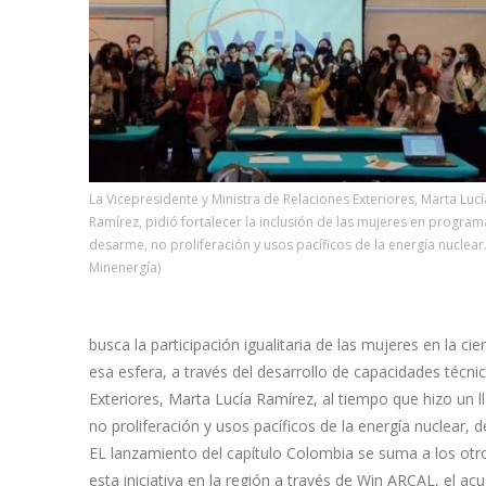
La Vicepresidente y Ministra de Relaciones Exteriores, Marta Lucí
Ramírez, pidió fortalecer la inclusión de las mujeres en progra
desarme, no proliferación y usos pacíficos de la energía nuclear
Minenergía)
busca la participación igualitaria de las mujeres en la 
esa esfera, a través del desarrollo de capacidades técnica
Exteriores, Marta Lucía Ramírez, al tiempo que hizo un 
no proliferación y usos pacíficos de la energía nuclear
EL lanzamiento del capítulo Colombia se suma a los otro
esta iniciativa en la región a través de Win ARCAL, el ac