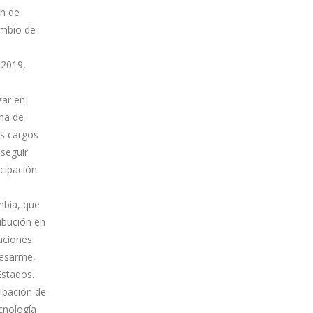
ón de
ambio de
 2019,
zar en
cha de
s cargos
seguir
icipación
mbia, que
ribución en
laciones
desarme,
Estados.
cipación de
ecnología