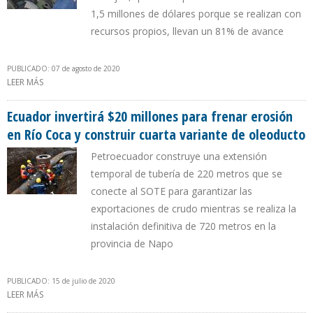
1,5 millones de dólares porque se realizan con
recursos propios, llevan un 81% de avance
PUBLICADO: 07 de agosto de 2020
LEER MÁS
SOBRE PETROECUADOR CONCLUIRÁ EN NOVIEMBRE NUEVA
TUBERÍA DESDE TERMINAL ESMERALDAS HASTA REFINERÍA
ESMERALDAS
Ecuador invertirá $20 millones para frenar erosión
en Río Coca y construir cuarta variante de oleoducto
Petroecuador construye una extensión
temporal de tubería de 220 metros que se
conecte al SOTE para garantizar las
exportaciones de crudo mientras se realiza la
instalación definitiva de 720 metros en la
provincia de Napo
PUBLICADO: 15 de julio de 2020
LEER MÁS
SOBRE ECUADOR INVERTIRÁ $20 MILLONES PARA FRENAR EROSIÓN
EN RÍO COCA Y CONSTRUIR CUARTA VARIANTE DE OLEODUCTO