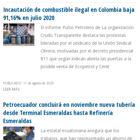
COMBATIR LA CORRUPCIÓN
Incautación de combustible ilegal en Colombia baja
91,16% en julio 2020
El informe Pulso Petrolero de La organización
Crudo Transparente destaca las protestas
lideradas por el sindicato de la Unión Sindical
Obrera, motivadas por el decreto presidencial
811 que según indican abriría las puertas a la
posible venta de Ecopetrol y Cenit
PUBLICADO: 11 de agosto de 2020
LEER MÁS
SOBRE INCAUTACIÓN DE COMBUSTIBLE ILEGAL EN COLOMBIA
BAJA 91,16% EN JULIO 2020
Petroecuador concluirá en noviembre nueva tubería
desde Terminal Esmeraldas hasta Refinería
Esmeraldas
La estatal ecuatoriana asegura que los
trabajos, que han representado un ahorro de