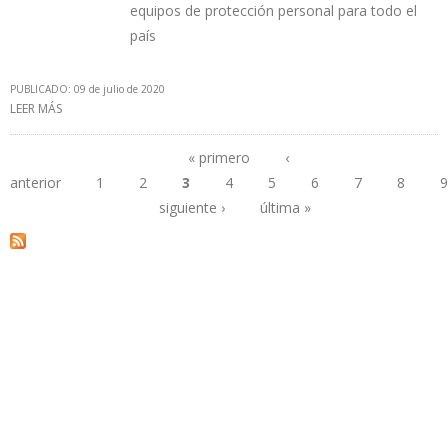
equipos de protección personal para todo el
país
PUBLICADO: 09 de julio de 2020
LEER MÁS
SOBRE PETROBRAS DONA COMBUSTIBLE PARA APOYAR LUCHA
CONTRA COVID-19
« primero
‹
anterior
1
2
3
4
5
6
7
8
9
Páginas
siguiente ›
última »