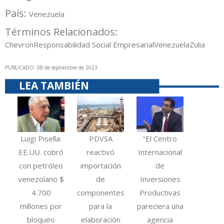
País:
Venezuela
Términos Relacionados:
Chevron
Responsabilidad Social Empresarial
Venezuela
Zulia
PUBLICADO: 08 de septiembre de 2023
LEA TAMBIÉN
Luigi Pisella:
PDVSA
“El Centro
EE.UU. cobró
reactivó
Internacional
con petróleo
importación
de
venezolano $
de
Inversiones
4.700
componentes
Productivas
millones por
para la
pareciera una
bloqueo
elaboración
agencia